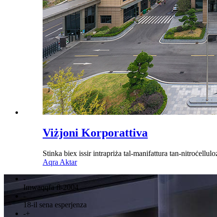
Viżjoni Korporattiva
Stinka biex issir intrapriża tal-manifattura tan-nitroċellulo
Aqra Aktar
-
Imwaqqfa fl-2004
-
18-il sena esperjenza
-
+