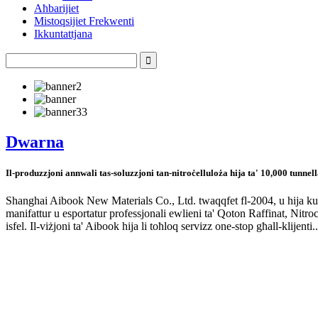
Aħbarijiet
Mistoqsijiet Frekwenti
Ikkuntattjana
Dwarna
Il-produzzjoni annwali tas-soluzzjoni tan-nitroċelluloża hija ta' 10,000 tunnell
Shanghai Aibook New Materials Co., Ltd. twaqqfet fl-2004, u hija ku
manifattur u esportatur professjonali ewlieni ta' Qoton Raffinat, Nitroce
isfel. Il-viżjoni ta' Aibook hija li toħloq servizz one-stop għall-klijenti..