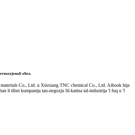
nternazzjonali oħra.
w materials Co., Ltd. u Xinxiang TNC chemical Co., Ltd. Aibook hija
n li tibni kumpanija tan-negozju fil-katina tal-industrija 'l fuq u 'l