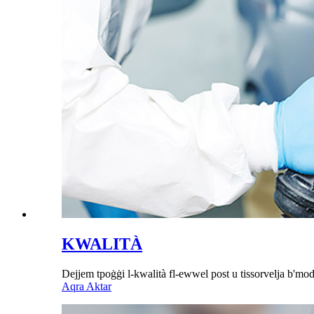
KWALITÀ
Dejjem tpoġġi l-kwalità fl-ewwel post u tissorvelja b'mod st
Aqra Aktar