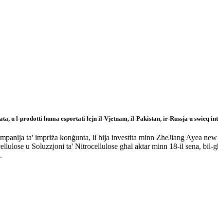
ata, u l-prodotti huma esportati lejn il-Vjetnam, il-Pakistan, ir-Russja u swieq i
mpanija ta' impriża konġunta, li hija investita minn ZheJiang Ayea ne
llulose u Soluzzjoni ta' Nitrocellulose għal aktar minn 18-il sena, bil-għa
.