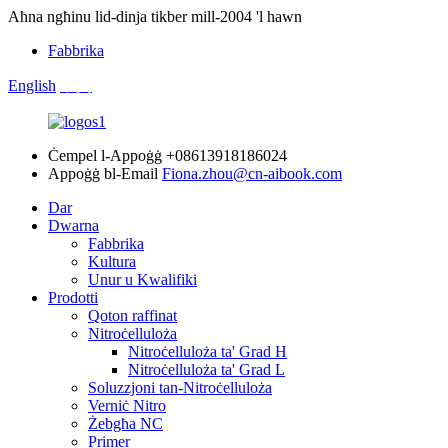
Aħna ngħinu lid-dinja tikber mill-2004 'l hawn
Fabbrika
English
中文
Ċempel l-Appoġġ
+08613918186024
Appoġġ bl-Email
Fiona.zhou@cn-aibook.com
Dar
Dwarna
Fabbrika
Kultura
Unur u Kwalifiki
Prodotti
Qoton raffinat
Nitroċelluloża
Nitroċelluloża ta' Grad H
Nitroċelluloża ta' Grad L
Soluzzjoni tan-Nitroċelluloża
Verniċ Nitro
Żebgħa NC
Primer