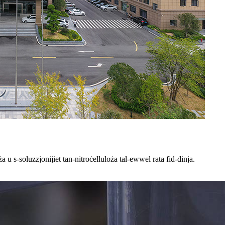
ża u s-soluzzjonijiet tan-nitroċelluloża tal-ewwel rata fid-dinja.